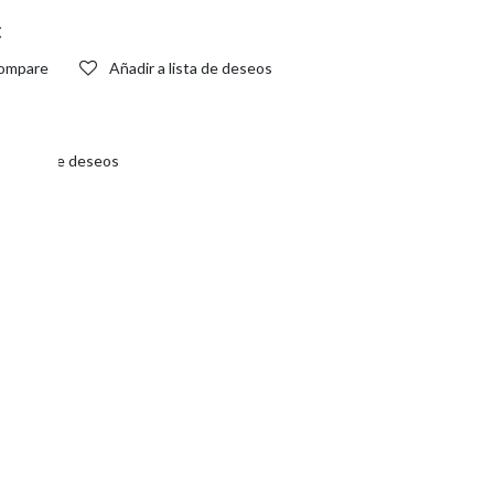
€
ompare
Añadir a lista de deseos
 a lista de deseos