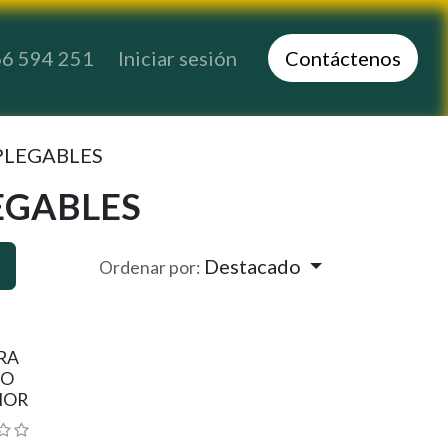
6 594 251
Iniciar sesión
Co​​​​ntáctenos
PLEGABLES
EGABLES
Destacado
Ordenar por:
RA
NO
IOR