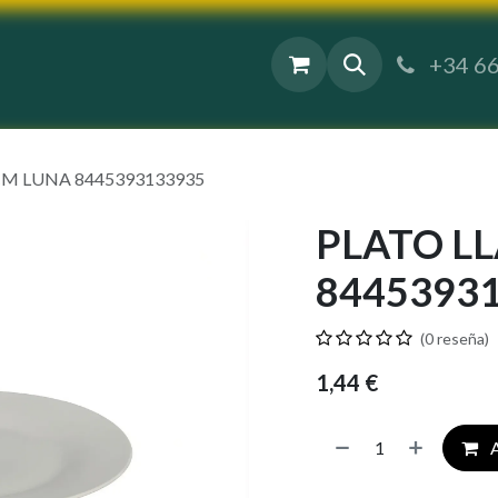
Contáctenos
+34 66
M LUNA 8445393133935
PLATO L
8445393
(0 reseña)
1,44
€
A