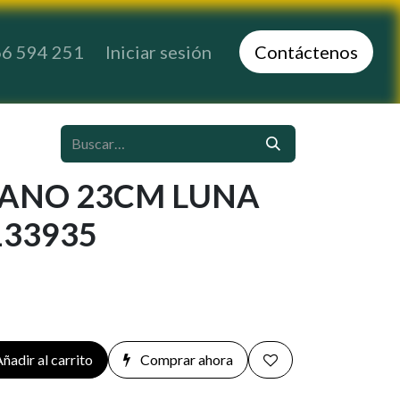
6 594 251
Iniciar sesión
Co​​​​ntáctenos
LANO 23CM LUNA
133935
ñadir al carrito
Comprar ahora