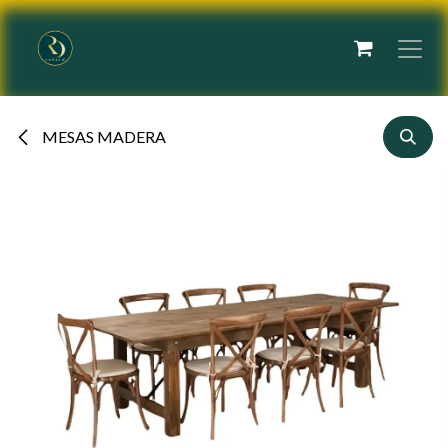
Ir al contenido
MESAS MADERA